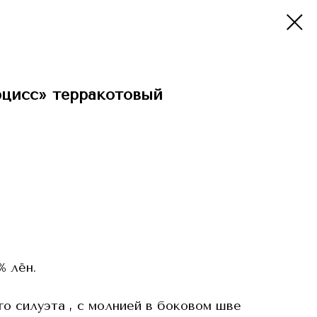
рцисс» терракотовый
% лён.
о силуэта , с молнией в боковом шве