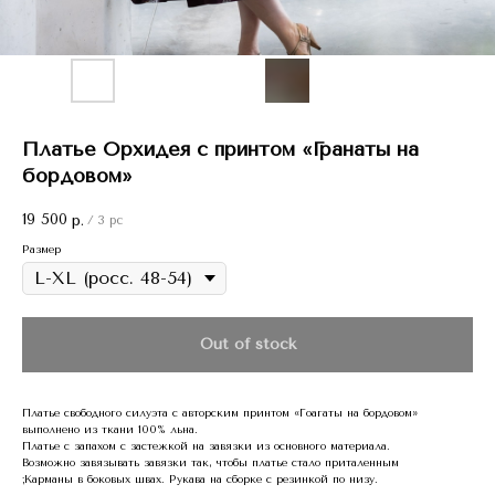
Платье Орхидея с принтом «Гранаты на
бордовом»
19 500
р.
/
3 pc
Размер
Out of stock
Платье свободного силуэта с авторским принтом «Гоагаты на бордовом»
выполнено из ткани 100% льна.
Платье с запахом с застежкой на завязки из основного материала.
Возможно завязывать завязки так, чтобы платье стало приталенным
;Карманы в боковых швах. Рукава на сборке с резинкой по низу.