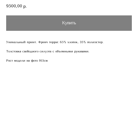
9500,00
р.
Купить
Уникальный принт. Френч терри: 65% хлопок, 35% полиэстер.
Толстовка свободного силуэта с объемными рукавами.
Рост модели на фото 165см